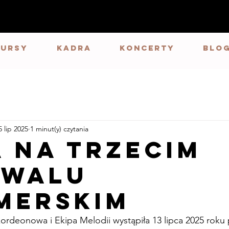
Kursy
Kadra
Koncerty
BLO
5 lip 2025
1 minut(y) czytania
a na Trzecim
IWALU
MERSKIM
rdeonowa i Ekipa Melodii wystąpiła 13 lipca 2025 roku p