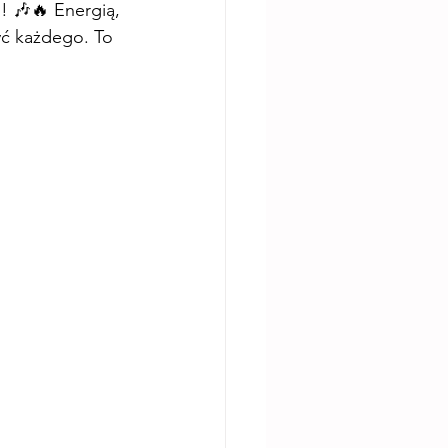
! 🎶🔥 Energią, 
yć każdego. To 