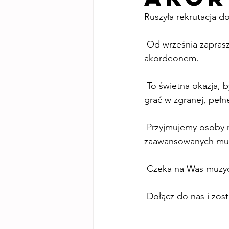
Ruszyła rekrutacja do
 Od września zapraszamy wszystkich, którzy grają lub chcą rozpocząć swoją przygodę z 
akordeonem.
 To świetna okazja, by rozwijać swoje umiejętności, zdobywać doświadczenie sceniczne i 
grać w zgranej, pełne
 Przyjmujemy osoby na każdym poziomie zaawansowania – od początkujących po 
zaawansowanych mu
 Czeka na Was muzy
 Dołącz do nas i zo