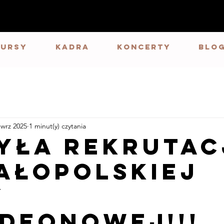
Kursy
Kadra
Koncerty
BLO
 wrz 2025
1 minut(y) czytania
yła Rekrutac
ałopolskiej
y
deonowej!!!